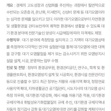
개요
: 경제의 고도성장과 산업화를 추진하는 과정에서 필연적으로
수반되는 오존층과, 온난화, 미세먼지, 산성비 문제 등 대기오염이라
는 심각한 문제를 일으키고 있다. 이러한 대기오염으로부터 자연환경
및 생활환경을 관리·보전하여 쾌적한 환경에서 생활할 수 있도록 대
기 환경 분야에 전문기술인 양성이 시급해짐에 따라 자격제도 제정.
수행직무
: 대기 분야에 측정망을 설치하고 그 지역의 대기오염상태
를 측정하여 다각적인 연구와 실험분석을 통해 대기오염에 대한 대책
을 강구함. 대기 오염물질을 제거 또는 감소시키기 위한 오염방지시
설을 설계, 시공, 운영하는 업무 수행.
진로 및 전망
: 정부의 환경공무원, 환경관리공단, 연구소, 학계 및 환
경플랜트회사, 환경오염방지 설계 및 시공회사, 환경시설 전문관리인
등으로 진출할 수 있다. 최근 정부는 저황유 사용지역 확대, 청정연료
사용지역 확대, 지하생활공간 공기질관리, 시도지사의 대기오염 상시
측정 의무화, 대기환경기준강화, 예시 배출 허용기준 적용, 대기환경
규제지역내 휘발성유기화합물질의 규제 추진, 대기환경 규제지역내
자동차 정기검사 강화 등 대기오염에 대한 관리를 강화할 계획이어서