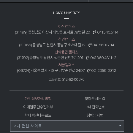
HOSEO UNIVERSITY
아산캠퍼스
(31499) 충청남도 아산시 배방읍 호서로 79번길 20
041.540.5114
천안캠퍼스
(31066) 충청남도 천안시 동남구 호서대길 12
041.560.8114
산학융합캠퍼스
(31702) 충청남도 당진시 석문면 산단7로 201
041.360.4811~2
서울캠퍼스
(06724) 서울특별시 서초구 남부순환로 2497
02-2059-2312
고유번호: 312-82-00670
개인정보처리방침
찾아오시는 길
이메일무단수집거부
교내전화번호
학내백신다운로드
청탁금지법
교내 관련 사이트