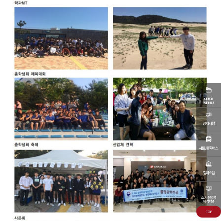
QUICK
MENU
공지사항
셔틀/통학버스
캠퍼스맵
조기취업형
계약학과
TOP