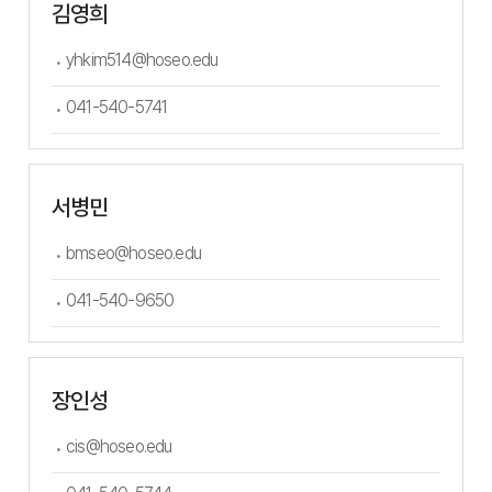
김영희
yhkim514@hoseo.edu
041-540-5741
서병민
bmseo@hoseo.edu
041-540-9650
장인성
cis@hoseo.edu