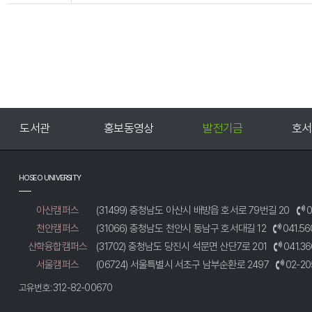
홍보동영상
발전기금
호서신문고
HOSEO UNIVERSITY
아산캠퍼스
(31499) 충청남도 아산시 배방읍 호서로 79번길 20
0
천안캠퍼스
(31066) 충청남도 천안시 동남구 호서대길 12
041.56
산학융합캠퍼스
(31702) 충청남도 당진시 석문면 산단7로 201
041.36
서울캠퍼스
(06724) 서울특별시 서초구 남부순환로 2497
02-20
고유번호: 312-82-00670