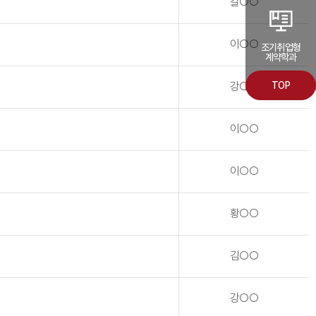
갈○○
이○○
조기취업형
계약학과
강○○
TOP
이○○
이○○
황○○
김○○
강○○