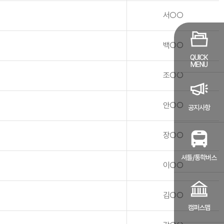
서○○
백○○
QUICK
MENU
조○○
안○○
공지사항
장○○
셔틀/통학버스
이○○
김○○
캠퍼스맵