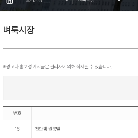
호서광장
벼룩시장
공지사항
벼룩시장
뉴스/행사
입찰공고
캠퍼스갤러리
※ 광고나 홍보성 게시글은 관리자에 의해 삭제될 수 있습니다.
자료실
IT서비스 안내
IT서비스안내-미사용
교내식당
번호
분실/ 습득물
16
천안캠 원룸텔