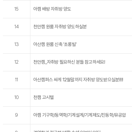
15
아캠 배방 자취방 양도
14
천안캠 원룸 자취방 양도하실분
13
아산캠 원룸 신축 '초롱빌'
12
천안캠_자취방 필요하신 분들 참고하세요!
11
아산캠퍼스 싸게 12월말까지 자취방 양도받으실분!!!!
10
천캠 고시텔
9
아캠 기구학/동역학/기계설계/기계제도/진동학/유공압