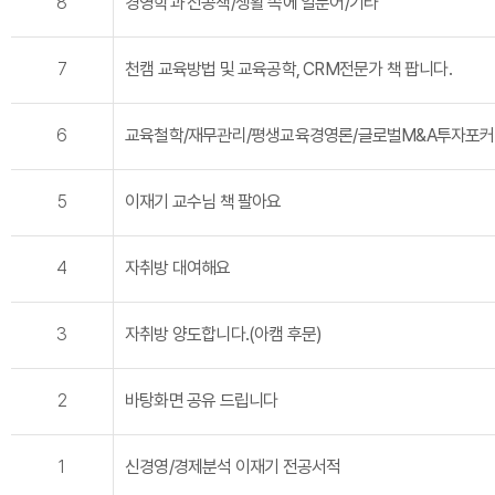
8
경영학과 전공책/생활 속에 일분어/기타
7
천캠 교육방법 및 교육공학, CRM전문가 책 팝니다.
6
교육철학/재무관리/평생교육경영론/글로벌M&A투자포커스
5
이재기 교수님 책 팔아요
4
자취방 대여해요
3
자취방 양도합니다.(아캠 후문)
2
바탕화면 공유 드립니다
1
신경영/경제분석 이재기 전공서적