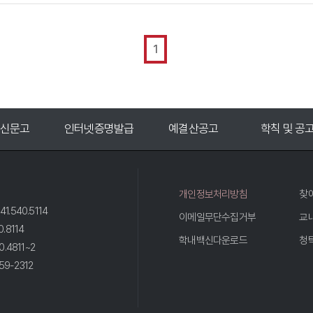
1
인터넷증명발급
예결산공고
학칙 및 공고
입
개인정보처리방침
찾
41.540.5114
이메일무단수집거부
교
0.8114
학내백신다운로드
청
0.4811~2
59-2312