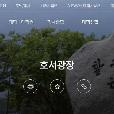
GIN
포털/학사
앵커사업단
AI·SW중심대학사업단
대
대학ㆍ대학원
학사종합
대학생활
호서광장