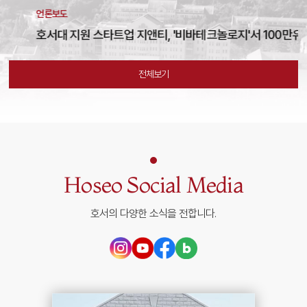
언론보도
언
호서대 지원 스타트업 지앤티, '비바테크놀로지'서 100만유로 투자확약
전체보기
Hoseo Social Media
호서의 다양한 소식을 전합니다.