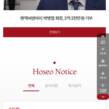
팬택씨앤아이 박병엽 회장, 2억 2천만원 기부
한
전체보기
QUICK
MENU
공지사항
셔틀/통학버스
Hoseo Notice
캠퍼스맵
전체
공지사항
학사공지
조기취업형
계약학과
TOP
공지사항