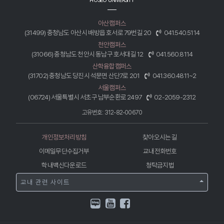
HOSEO UNIVERSITY
아산캠퍼스
(31499) 충청남도 아산시 배방읍 호서로 79번길 20
041.540.5114
천안캠퍼스
(31066) 충청남도 천안시 동남구 호서대길 12
041.560.8114
산학융합캠퍼스
(31702) 충청남도 당진시 석문면 산단7로 201
041.360.4811~2
서울캠퍼스
(06724) 서울특별시 서초구 남부순환로 2497
02-2059-2312
고유번호: 312-82-00670
개인정보처리방침
찾아오시는 길
이메일무단수집거부
교내전화번호
학내백신다운로드
청탁금지법
교내 관련 사이트