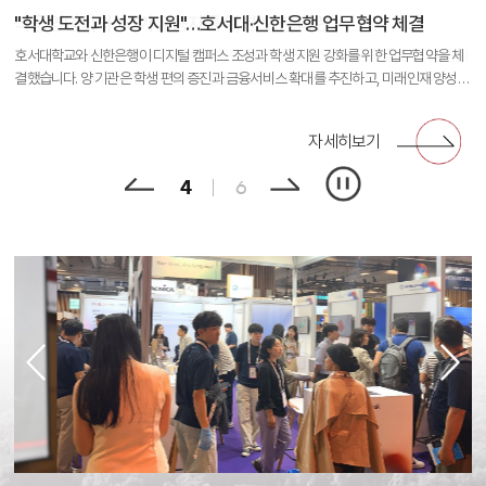
연극트랙 '청사과', 제34회 젊은연극제서 4관왕 쾌거
한국-모로코 잇는 'ATLAS 혁신 허브' 출범
호서대, TIPS 정규 운영사 전환 달성
식품영양학과, 국가유공자를 위한 오찬 마련
"학생 도전과 성장 지원"…호서대·신한은행 업무협약 체결
호서대학교, 충남 유일 ‘고교교육 기여대학’ 최고등급
호서대학교 공연예술학부 연극트랙의 공동 창작극 '청사과'가 국내 최대 대학생 연극 축
호서대가 모로코 UCA, 아산시와 함께 'ATLAS 혁신 허브'를 출범했습니다. AI·바이오헬
호서대 산학협력단이 대학 산단 최초로 TIPS 예비 운영사로 선정된 이래 활동 성과를
호서대학교 식품영양학과 학생들이 호국보훈의 달을 맞아 국가유공자들에게 고령친화
호서대학교와 신한은행이 디지털 캠퍼스 조성과 학생 지원 강화를 위한 업무협약을 체
호서대학교가 교육부 '고교교육 기여대학 지원사업'평가에서 충남지역 대학 중 유일하
제인 '제34회 젊은연극제'에 참여했습니다. 이 작품은 청년 세대의 노동과 죽음 등 사회
스·K-뷰티 분야 협력을 통해 글로벌 산학협력 플랫폼을 구축할 계획이며 양국 미래산업
인정받아 정규 운영사로 선정됐습니다. 대표 지원기업인 지앤티의 글로벌 공급계약 성
식단을 직접 조리해 대접하며 감사의 뜻을 전했습니다. 희생과 헌신의 가치를 되새기며
결했습니다. 양 기관은 학생 편의 증진과 금융서비스 확대를 추진하고, 미래인재 양성과
게 최고등급인 S등급을 받았습니다. 2025년 운영 실적과 2027∼2028학년도 대입전
적 참사를 다뤄 좋은 평가를 받았으며, 단체상 2개와 개인상 2개를 거머쥐며 최종 4관왕
협력의 새로운 성과 창출과 지속 가능한 발전이 기대됩니다.
과를 바탕으로 딥테크 스타트업 발굴과 투자 지원을 더욱 확대할 계획입니다.
소통하는 뜻깊은 시간을 가졌습니다.
대학 경쟁력 강화를 위한 협력을 확대해 나가기로 했습니다. 대학의 디지털 전환과 산학
형 시행계획을 중심으로 진행된 평가이며, 대입전형 운영과 고교교육 연계 성과를 인정
을 차지했습니다.
협력 생태계 확대에도 긍정적인 효과를 가져올 것으로 전망됩니다.
받은 결과입니다.
자세히보기
자세히보기
자세히보기
자세히보기
자세히보기
자세히보기
5
6