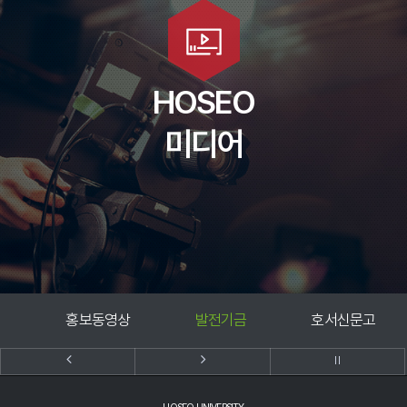
호서 TV
호서대신문사
HOSEO
HSBS교육방송국
미디어
인스타그램
페이스북
상
발전기금
호서신문고
인터넷증명발급