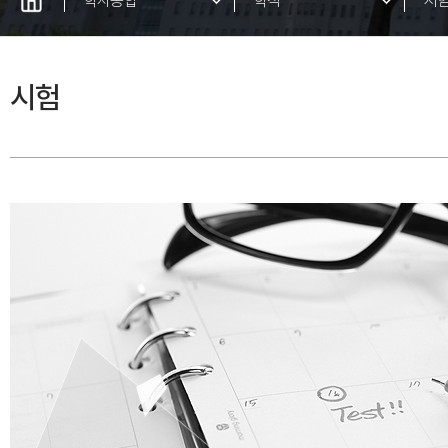
학사종합
학적
시
학사일정
성
시험
교육과정
학
수업
전
취업지원
졸
국제교류
학
증명서발급
재
장학제도ㆍ학자금대출
호서 TOEIC 시험일정
Caritas봉사센터
병무/예비군