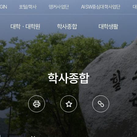
GIN
포털/학사
앵커사업단
AI·SW중심대학사업단
대
대학ㆍ대학원
학사종합
대학생활
학사종합