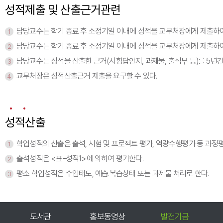
성적제출 및 산출근거관련
담당교수는 학기 종료 후 소정기일 이내에 성적을 교무처장에게 제출하여
1
담당교수는 학기 종료 후 소정기일 이내에 성적을 교무처장에게 제출하여
2
담당교수는 성적을 산출한 근거(시험답안지, 과제물, 출석부 등)를 5년간
3
교무처장은 성적산출근거 제출을 요구할 수 있다.
4
성적산출
학업성적의 산출은 출석, 시험 및 프로젝트 평가, 역량수행평가 등 과정
1
출석성적은 <표-성적1>에 의하여 평가한다.
2
평소 학업성적은 수업태도, 예습․복습상태 또는 과제물 처리로 한다.
3
홍보동영상
발전기금
호서신문고