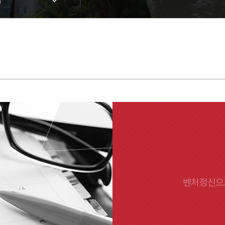
험
적평가
사경고
공변경
업
적변동
입학
벤처정신으로