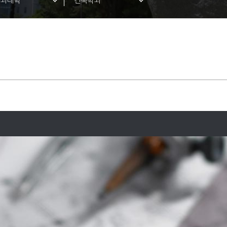
공과대학
건축학과
이오헬스대학
AIT대학
트앤컬처대학
전기시스템공학과
로벌융합대학
기계공학과
양대학
미래자동차공학과
합학부
화학공학과
안전공학과
소방방재학과
건축토목공학부
환경공학과
자동차 ICT공학과