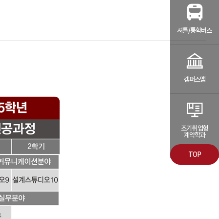
셔틀/통학버스
캠퍼스맵
조기취업형
계약학과
TOP