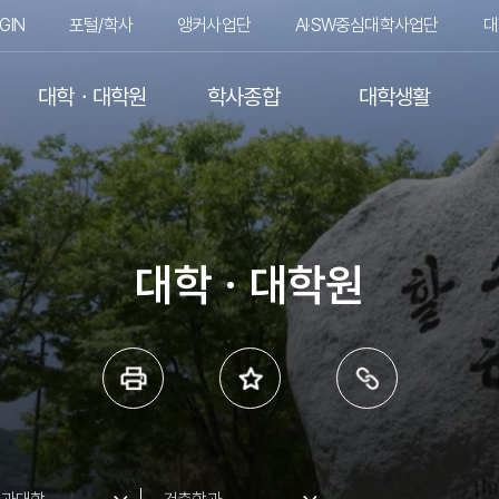
GIN
포털/학사
앵커사업단
AI·SW중심대학사업단
대
대학ㆍ대학원
학사종합
대학생활
대학ㆍ대학원