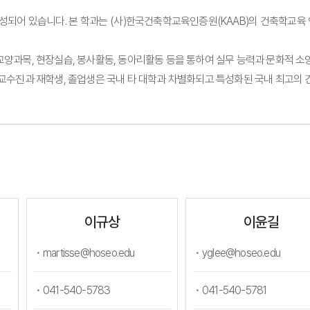
성되어 있습니다. 본 학과는 (사)한국건축학교육인증원(KAAB)의 건축학교육
교양과목, 현장실습, 봉사활동, 동아리활동 등을 통하여 실무 능력과 문화적 소
 교수진과 재학생, 졸업생은 국내 타 대학과 차별화되고 특성화된 국내 최고의
이규상
이윤길
martisse@hoseo.edu
yglee@hoseo.edu
041-540-5783
041-540-5781