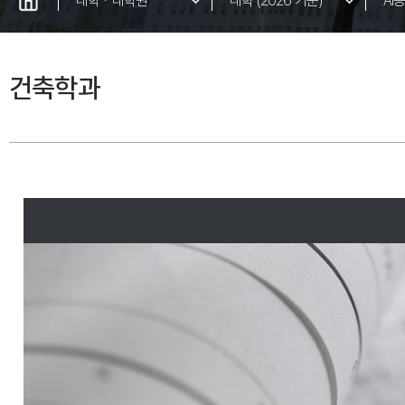
대학ㆍ대학원
대학 (2026 기준)
AI
대학 (2027 기준)
바
건축학과
대학원
아
글
교
융