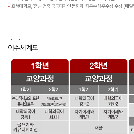
호서대학교, '충남 건축·공공디자인 문화제' 최우수상·우수상 수상 (매일일보, 2
이수체계도