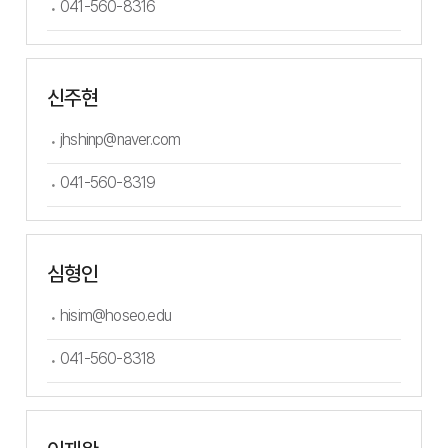
041-560-8316
신주현
jhshinp@naver.com
041-560-8319
심형인
hisim@hoseo.edu
041-560-8318