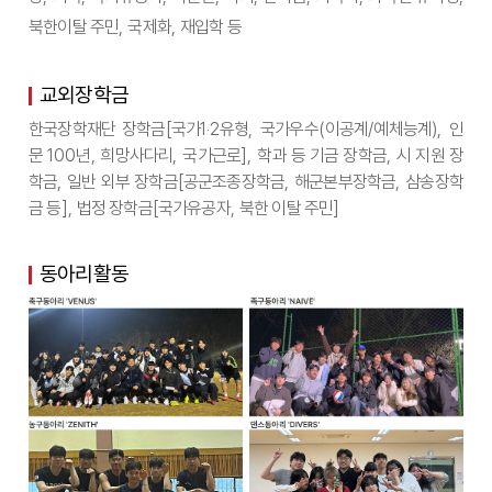
북한이탈 주민
,
국제화
,
재입학 등
교외장학금
한국장학재단 장학금
[
국가
1
‧
2
유형
,
국가우수
(
이공계
/
예체능계
),
인
문
100
년
,
희망사다리
,
국가근로
],
학과 등 기금 장학금
,
시 지원 장
학금
,
일반 외부 장학금
[
공군조종장학금
,
해군본부장학금
,
삼송장학
금 등
],
법정 장학금
[
국가유공자
,
북한 이탈 주민
]
동아리활동