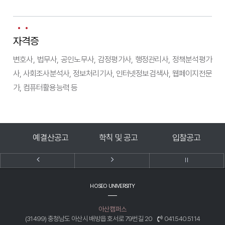
자격증
변호사, 법무사, 공인노무사, 감정평가사, 행정관리사, 정책분석평가
사, 사회조사분석사, 정보처리기사, 인터넷정보검색사, 웹페이지전문
가, 컴퓨터활용능력 등
고
학칙 및 공고
입찰공고
대학알리미
HOSEO UNIVERSITY
아산캠퍼스
(31499) 충청남도 아산시 배방읍 호서로 79번길 20
041.540.5114