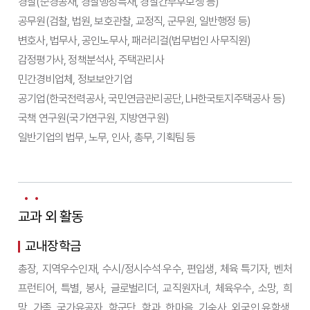
경찰(순경공채, 경찰행정특채, 경찰간부후보생 등)
공무원(검찰, 법원, 보호관찰, 교정직, 군무원, 일반행정 등)
변호사, 법무사, 공인노무사, 패러리걸(법무법인 사무직원)
감정평가사, 정책분석사, 주택관리사
민간경비업체, 정보보안기업
공기업(한국전력공사, 국민연금관리공단, LH한국토지주택공사 등)
국책 연구원(국가연구원, 지방연구원)
일반기업의 법무, 노무, 인사, 총무, 기획팀 등
교과 외 활동
교내장학금
총장
,
지역우수인재
,
수시
/
정시수석
‧
우수
,
편입생
,
체육 특기자
,
벤처
프런티어
,
특별
,
봉사
,
글로벌리더
,
교직원자녀
,
체육우수
,
소망
,
희
망
,
가족
,
국가유공자
,
학군단
,
학과
,
한마음
,
기숙사
,
외국인 유학생
,