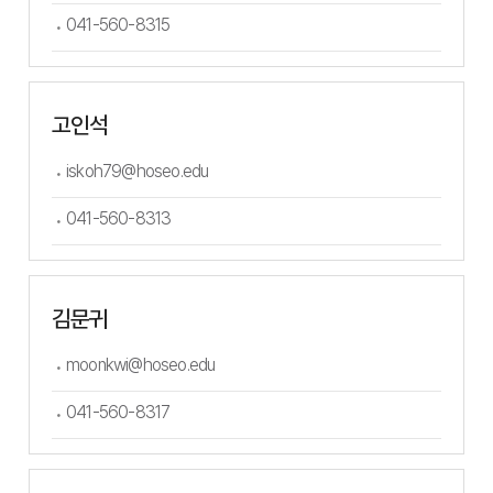
041-560-8315
고인석
iskoh79@hoseo.edu
041-560-8313
김문귀
moonkwi@hoseo.edu
041-560-8317