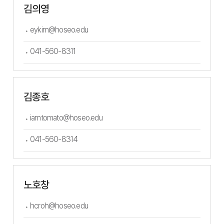
김의영
eykim@hoseo.edu
041-560-8311
김종호
iamtomato@hoseo.edu
041-560-8314
노호창
hcroh@hoseo.edu