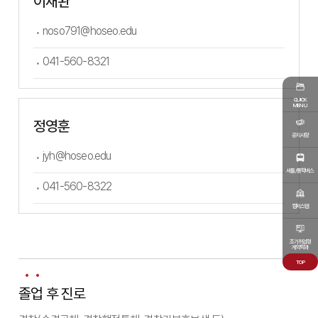
이재완
noso791@hoseo.edu
041-560-8321
QUICK
MENU
정영훈
공지사항
jyh@hoseo.edu
셔틀/통학버스
041-560-8322
캠퍼스맵
조기취업형
계약학과
TOP
졸업 후 진로