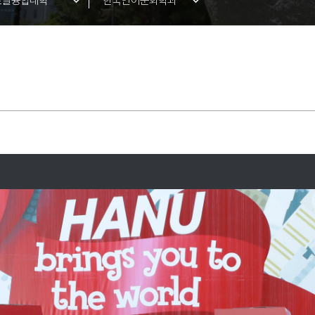
로벌융합대학
한국언어문화학과
공과대학
비즈니스스쿨
이오헬스대학
미래융합스쿨
트앤컬처대학
영어영문학과
양대학
중국학과
합학부
경찰행정학과
사회복지학부
청소년문화·상담학과
유아교육과
항공서비스학과
심리학과