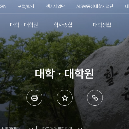
GIN
포털/학사
앵커사업단
AI·SW중심대학사업단
대
대학ㆍ대학원
학사종합
대학생활
대학ㆍ대학원