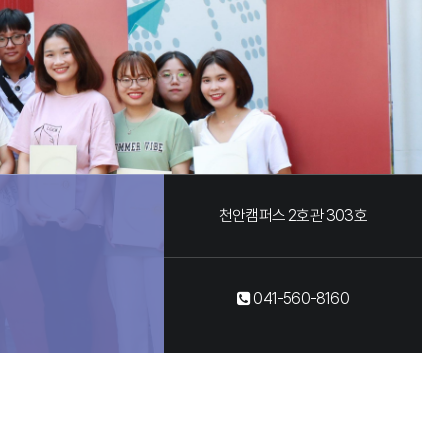
천안캠퍼스 2호관 303호
041-560-8160