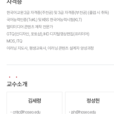
자격증
한국어교원 2급 자격증(주전공) 및 3급 자격증(부전공) (졸업 시 취득)
국어능력인증(ToKL) 및 KBS 한국어능력시험(KLT)
멀티미디어 콘텐츠 제작 전문가
GTQ(인디자인, 포토샵), IHD 디지털영상편집(프리미어)
MOS, ITQ
이러닝 지도사, 평생교육사, 이러닝 콘텐츠 설계자 양성과정
교수소개
김세령
정성헌
critic@hoseo.edu
jsh@hoseo.edu