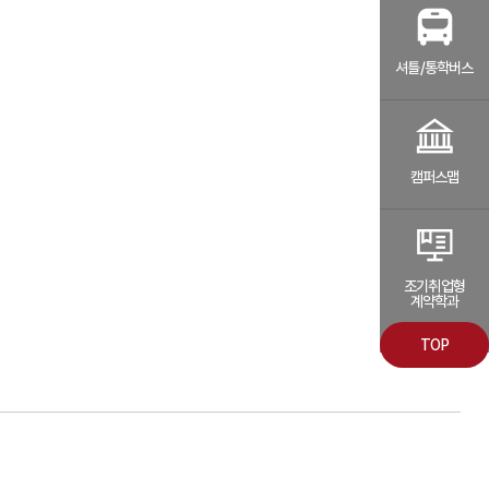
셔틀/통학버스
캠퍼스맵
조기취업형
계약학과
TOP