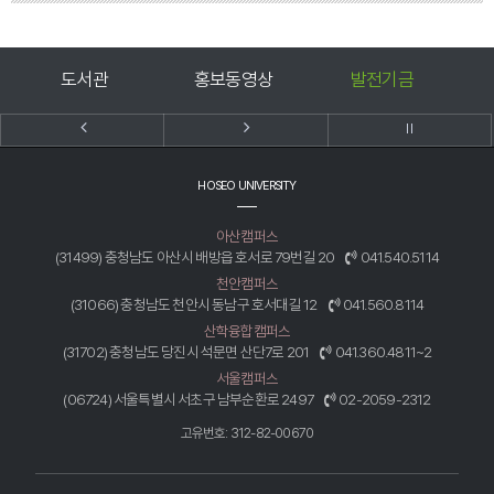
홍보동영상
발전기금
호서신문고
HOSEO UNIVERSITY
아산캠퍼스
(31499) 충청남도 아산시 배방읍 호서로 79번길 20
041.540.5114
천안캠퍼스
(31066) 충청남도 천안시 동남구 호서대길 12
041.560.8114
산학융합캠퍼스
(31702) 충청남도 당진시 석문면 산단7로 201
041.360.4811~2
서울캠퍼스
(06724) 서울특별시 서초구 남부순환로 2497
02-2059-2312
고유번호: 312-82-00670