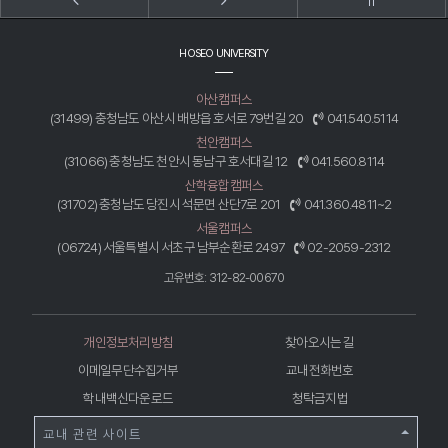
HOSEO UNIVERSITY
아산캠퍼스
(31499) 충청남도 아산시 배방읍 호서로 79번길 20
041.540.5114
천안캠퍼스
(31066) 충청남도 천안시 동남구 호서대길 12
041.560.8114
산학융합캠퍼스
(31702) 충청남도 당진시 석문면 산단7로 201
041.360.4811~2
서울캠퍼스
(06724) 서울특별시 서초구 남부순환로 2497
02-2059-2312
고유번호: 312-82-00670
개인정보처리방침
찾아오시는 길
이메일무단수집거부
교내전화번호
학내백신다운로드
청탁금지법
교내 관련 사이트