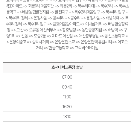
백조아파트 => 회룡1리 마을회관 => 회룡2리 => 북수리마대 => 북수7리 => 북수초
등학교 => 배방농협월천지점 => 월천지구 => 북수2리마을입구 => 북수1리 입구 =
> 북수1리 창터 => 윤정사앞 => 공수1리 => 공수리 => 윤정사앞 => 배방석유 => 북
수1리 창터 => 북수1리 입구 => 금호어울림아파트 => 이내삼거리 => 배방환승정류
장 => 모산 => 오류동 아산세무서 => 장호빌딩 => 농협중앙지점 => 배방역 => 구
령 1리 => 신동 => 모종2통 => 이마트 아산점 => 아산충무병원 => 동신초등학교 =
> 온양여중고 => 송악사거리 => 온양온천초교 => 온양온천역 유엘시티 => 아고오
거리 => 한올고등학교 => 고속버스터미널
호서대학교종점 출발
07:00
09:40
11:00
16:30
18:10