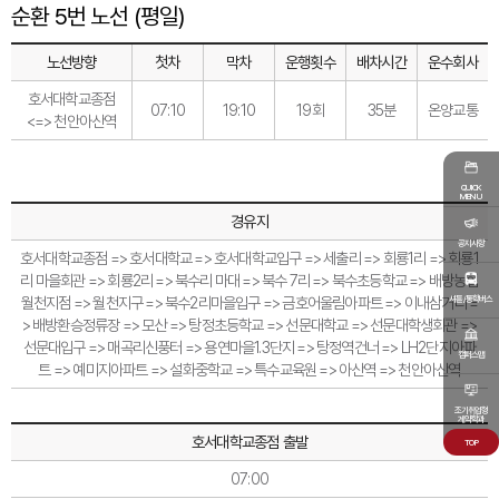
순환 5번 노선 (평일)
노선방향
첫차
막차
운행횟수
배차시간
운수회사
호서대학교종점
07:10
19:10
19회
35분
온양교통
<=> 천안아산역
QUICK
MENU
경유지
공지사항
호서대학교종점 => 호서대학교 => 호서대학교입구 => 세출리 => 회룡1리 => 회룡1
리 마을회관 => 회룡2리 => 북수리 마대 => 북수 7리 => 북수초등학교 => 배방농협
월천지점 => 월천지구 => 북수2리마을입구 => 금호어울림아파트 => 이내삼거리 =
셔틀/통학버스
> 배방환승정류장 => 모산 => 탕정초등학교 => 선문대학교 => 선문대학생회관 =>
선문대입구 => 매곡리신풍터 => 용연마을1.3단지 => 탕정역건너 => LH2단지아파
캠퍼스맵
트 => 예미지아파트 => 설화중학교 => 특수교육원 => 아산역 => 천안아산역
조기취업형
계약학과
호서대학교종점 출발
TOP
07:00