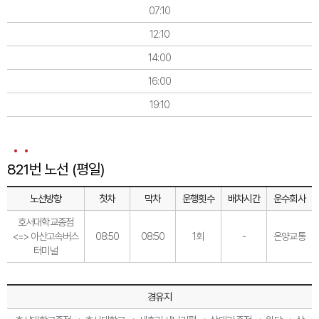
07:10
12:10
14:00
16:00
19:10
821번 노선 (평일)
노선방향
첫차
막차
운행횟수
배차시간
운수회사
호서대학교종점
<=> 아산고속버스
08:50
08:50
1회
-
온양교통
터미널
경유지