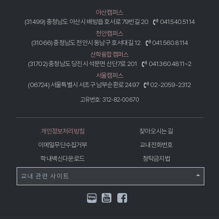
아산캠퍼스
(31499) 충청남도 아산시 배방읍 호서로 79번길 20
041.540.5114
천안캠퍼스
(31066) 충청남도 천안시 동남구 호서대길 12
041.560.8114
산학융합캠퍼스
(31702) 충청남도 당진시 석문면 산단7로 201
041.360.4811~2
서울캠퍼스
(06724) 서울특별시 서초구 남부순환로 2497
02-2059-2312
고유번호: 312-82-00670
개인정보처리방침
찾아오시는 길
이메일무단수집거부
교내전화번호
학내백신다운로드
청탁금지법
교내 관련 사이트