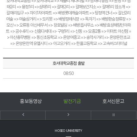
호서대학교종점 => 호서대학교 => 세출리 세나리펄 => 삼태리 종점 => 원당 => 삼
태2리 => 용정1리 =>삼태1리 => 갈매2리 => 갈매보건지소 => 갈매1리 암소개 =>
갈매리입구 => 자이1차아파트 => 배방롯데캐슬아파트 => 탕정역건너 => 갈산2리
여술 => 여술삼거리 => 도리못 => 배방장례식장 => 독자기 => 배방환승정류장 =>
모산 => 오류동 아산세무서 => 장호빌딩 => 배방읍사무소 => 배방효성해링턴아파
트 => 공수4리 => 신흥다세대 => 구령1리 => 신동 => 모종2통 => 이마트 아산점 =
> 아산충무병원 => 동신초등학교 => 온양여중고 => 송악사거리 => 온양온천초교
=> 온양온천역 유엘시티 => 아고오거리 => 한올고등학교 => 고속버스터미널
호서대학교종점 출발
08:50
홍보동영상
발전기금
호서신문고
HOSEO UNIVERSITY