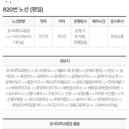
820번 노선 (평일)
노선방향
첫차
막차
운행횟수
배차시간
운수회사
호서대학교종점
상행 : 5
<=> 아산고속버스
07:10
19:10
회 하행 :
-
온양교통
터미널
운행없음
경유지
호서대학교종점 => 호서대학교 => 세출리 세나리펄 => 삼태리 종점 => 원당 => 삼
태2리 => 용정1리 => 삼태1리 => 갈매2리 => 갈매보건지소 => 갈매1리 암소개 =>
갈매리입구 => 월천지구 => 북수2리마을입구 => 금호어울림아파트 => 한라비발디
=> 배방푸르지오 => 중앙하이츠1차 => 배방읍사무소 => 배방효성해링턴아파트 =
> 공수4리 => 신흥다세대 => 구령 1리 => 신동 => 모종2통 => 이마트 아산점 => 아
산충무병원 => 동신초등학교 => 온양여중고 => 송악사거리 => 온양온천초교 =>
온양온천역 유엘시티 => 아고오거리 => 한올고등학교 => 고속버스터미널
호서대학교종점 출발