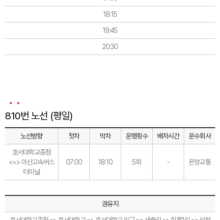
18:15
19:45
20:30
810번 노선 (평일)
노선방향
첫차
막차
운행횟수
배차시간
운수회사
호서대학교종점
<=> 아산고속버스
07:00
18:10
5회
-
온양교통
터미널
경유지
호서대학교종점 => 호서대학교 => 호서대학교 입구 => 세출리 => 회룡1리 => 삼정