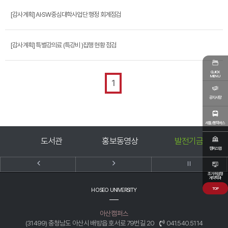
[감사계획] AI·SW중심대학사업단 행정 회계점검
[감사계획] 특별강의료 (특강비 )집행 현황 점검
QUICK
MENU
1
공지사항
셔틀/통학버스
미
도서관
홍보동영상
발전기금
캠퍼스맵
조기취업형
계약학과
TOP
HOSEO UNIVERSITY
아산캠퍼스
(31499) 충청남도 아산시 배방읍 호서로 79번길 20
041.540.5114