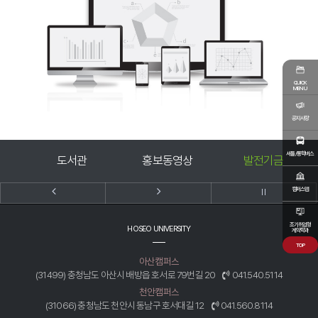
QUICK
MENU
공지사항
셔틀/통학버스
미
도서관
홍보동영상
발전기금
캠퍼스맵
조기취업형
HOSEO UNIVERSITY
계약학과
TOP
아산캠퍼스
(31499) 충청남도 아산시 배방읍 호서로 79번길 20
041.540.5114
천안캠퍼스
(31066) 충청남도 천안시 동남구 호서대길 12
041.560.8114