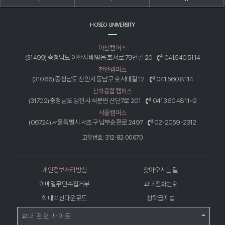
HOSEO UNIVERSITY
아산캠퍼스
(31499) 충청남도 아산시 배방읍 호서로 79번길 20
041.540.5114
천안캠퍼스
(31066) 충청남도 천안시 동남구 호서대길 12
041.560.8114
산학융합캠퍼스
(31702) 충청남도 당진시 석문면 산단7로 201
041.360.4811~2
서울캠퍼스
(06724) 서울특별시 서초구 남부순환로 2497
02-2059-2312
고유번호: 312-82-00670
개인정보처리방침
찾아오시는 길
이메일무단수집거부
교내전화번호
학내백신다운로드
청탁금지법
교내 관련 사이트