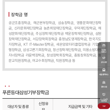
장학금 명
공군조종장학금, 해군본부장학금, 삼송장학금, 영풍문화재단장학
금, 신라문화재단장학금 농촌희망재단장학금, 우덕재단장학금, 해
성문화재단장학금, 주심장학재단장학금 백운장학재단장학금, 삼원
장학재단장학금, 서강장학회장학금 충청남도영재장학금, 한국지도
자장학금, KT IT-Master장학금, 새온양로터리클럽장학금 기업은
행장학금, 삼성고른기회장학금, 정산장학재단장학금, 의용소방대원
QUICK
MENU
자녀장학금 라윤백장학금, 창성장학회장학금, 총동창회장학금, 동
문교직원장학금, 여교수회장학금, 직원장학금 등
공지사항
셔틀/통학버스
캠퍼스맵
푸른등대삼성기부장학금
조기취업형
계약학과
신청유
대상자 및 종류
지급금액 및 기타
TOP
무