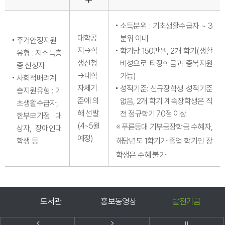
소득분위 : 기초생활수급자 ~ 3
대학공
분위 이내
주거안정지원
지→학
학기당 150만원, 2개 학기(생활
유형 : 저소득층
생신청
비성으로 타장학금과 중복지원
중 신청자
→대학
가능)
사회적배려계
자체기
성적기준: 신규장학생 성적기준
층지원유형 : 기
준에 의
없음, 2개 학기 계속장학생은 직
초생활수급자,
해 선발
전 정규학기 70점 이상
한부모가정 대
(4~5월
※ 푸른등대 기부금장학금 수혜자,
상자, 장애인대
예정)
학생 등
해당년도 1학기가 졸업 학기인 장
학생은 수혜 불가
미
도서관
홍보동영상
발전기금