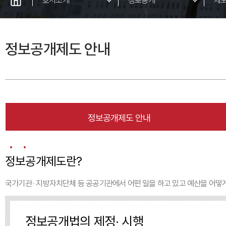
호서소개
정보공개
제
총장인사
정
정보공개제도 안내
발전계획
법령
연혁
사
대학상징
대학현황
정보
정보공개제도 안내
호서학원
대학홍보영상
정보공개제도란?
오시는길
국가기관 · 지방자치단체 등 공공기관에서 어떤 일을 하고 있고 예산을 어떻
발전기금
정보공개법의 제정· 시행