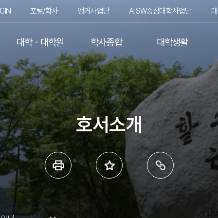
GIN
포털/학사
앵커사업단
AI·SW중심대학사업단
대
대학ㆍ대학원
학사종합
대학생활
호서소개