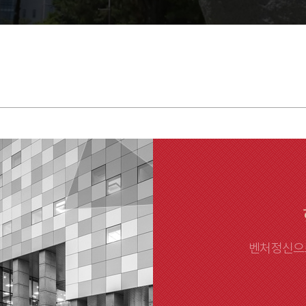
공과대학
이오헬스대학
트앤컬처대학
로벌융합대학
양대학
합학부
벤처정신으로