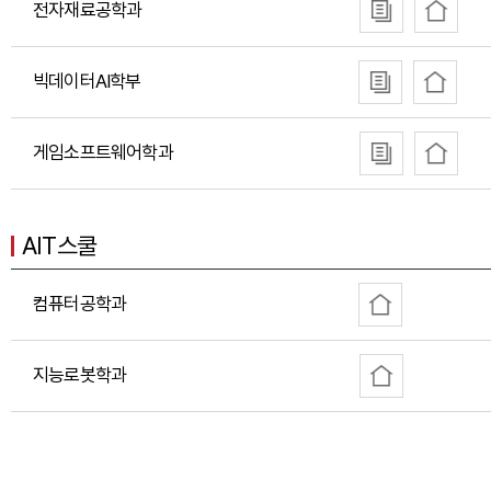
전자재료공학과
빅데이터AI학부
게임소프트웨어학과
AIT스쿨
컴퓨터공학과
지능로봇학과