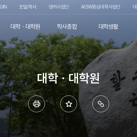
GIN
포털/학사
앵커사업단
AI·SW중심대학사업단
대
대학ㆍ대학원
학사종합
대학생활
대학ㆍ대학원