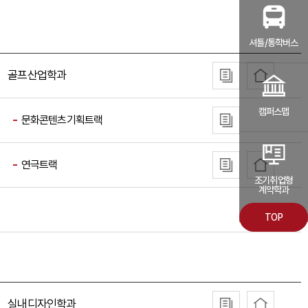
셔틀/통학버스
골프산업학과
캠퍼스맵
문화콘텐츠기획트랙
연극트랙
조기취업형
계약학과
TOP
실내디자인학과