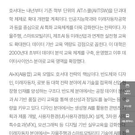
호서대는 내년부터 기존 학부 단위의 AIT스쿨(AI·IT·SW)을 단과대
학 체제로 확대 개편할 계획이다. 인공지능학과와 미래자동차공학
과 등을 중심으로 AI 특화 교육체계를 더욱 강화한다는 전략이다. 자
율주행, 스마트모빌리티, 제조AI 등 미래산업과 연계한 실전형 교육
도 확대한다. 데이터 기반 교육 역량도 강점으로 꼽힌다. 이 대학은
2000년대 초부터 데이터 분석 교육 체계를 구축, 운영했고 이후 데
이터사이언스 분야로 교육 영역을 확장했다.
AI+X(AI융합) 교육 모델도 호서대 전략의 핵심이다. 반도체와 디자
인, 미래자동차, 로봇 등 대학 전략 분야에 AI 기술을 접목해 산업 현
장형 인재를 양성하는 구조다. 반도체 분야에서는 공정 데이터 분석
QUICK
MENU
과 AI 기반 품질 관리 교육을 통해 생산성과 정밀도를 높이는 등 역
공지사항
량을 키우고 있다. 디자인 분야에서는 생성형 AI를 활용한 콘텐츠 기
획과 제품 개발, 사용자환경(UI)·사용자경험(UX) 설계, 3차원 시각
셔틀/통학버스
특수효과(VFX), 모션그래픽 등 디지털 기반 실무교육을 강화한다.
미래자동차 분야에서는 자율주행과 스마트모빌리티 기술에 AI를 접