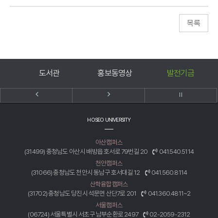
도서관
홍보동영상
발전기금
호
HOSEO UNIVERSITY
아산캠퍼스
(31499) 충청남도 아산시 배방읍 호서로 79번길 20
041.540.5114
천안캠퍼스
(31066) 충청남도 천안시 동남구 호서대길 12
041.560.8114
산학융합캠퍼스
(31702) 충청남도 당진시 석문면 산단7로 201
041.360.4811~2
서울캠퍼스
(06724) 서울특별시 서초구 남부순환로 2497
02-2059-2312