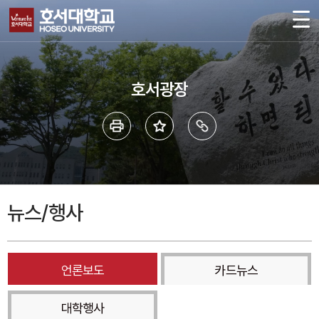
호서광장
뉴스/행사
언론보도
카드뉴스
대학행사