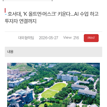
호서대, 'K 올트먼·머스크' 키운다…AI 수업 하고
투자자 연결까지
작
등
조
대외협력팀
2026-05-27
216
PRINT
성
록
회
자
일
수
내용
자