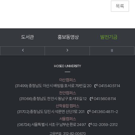
관
홍보동영상
발전기금
호서신문고
HOSEO UNIVERSITY
아산캠퍼스
(31499) 충청남도 아산시 배방읍 호서로 79번길 20
041.540.5114
천안캠퍼스
(31066) 충청남도 천안시 동남구 호서대길 12
041.560.8114
산학융합캠퍼스
(31702) 충청남도 당진시 석문면 산단7로 201
041.360.4811~2
서울캠퍼스
(06724) 서울특별시 서초구 남부순환로 2497
02-2059-2312
고유번호: 312-82-00670