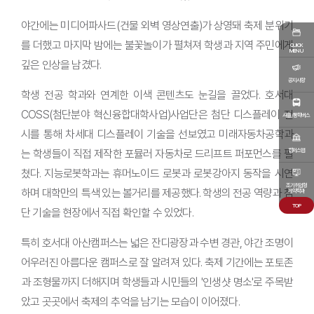
야간에는 미디어파사드(건물 외벽 영상연출)가 상영돼 축제 분위기
를 더했고 마지막 밤에는 불꽃놀이가 펼쳐져 학생과 지역 주민에게
QUICK
MENU
깊은 인상을 남겼다.
공지사항
학생 전공 학과와 연계한 이색 콘텐츠도 눈길을 끌었다. 호서대
COSS(첨단분야 혁신융합대학사업)사업단은 첨단 디스플레이 전
셔틀/통학버스
시를 통해 차세대 디스플레이 기술을 선보였고 미래자동차공학과
캠퍼스맵
는 학생들이 직접 제작한 포뮬러 자동차로 드리프트 퍼포먼스를 펼
쳤다. 지능로봇학과는 휴머노이드 로봇과 로봇강아지 동작을 시연
조기취업형
하며 대학만의 특색 있는 볼거리를 제공했다. 학생의 전공 역량과 첨
계약학과
TOP
단 기술을 현장에서 직접 확인할 수 있었다.
특히 호서대 아산캠퍼스는 넓은 잔디광장과 수변 경관, 야간 조명이
어우러진 아름다운 캠퍼스로 잘 알려져 있다. 축제 기간에는 포토존
과 조형물까지 더해지며 학생들과 시민들의 '인생샷 명소'로 주목받
았고 곳곳에서 축제의 추억을 남기는 모습이 이어졌다.