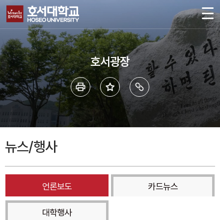
호서광장
뉴스/행사
언론보도
카드뉴스
대학행사