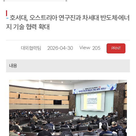
호서대, 오스트리아 연구진과 차세대 반도체·에너
지 기술 협력 확대
작
등
조
대외협력팀
2026-04-30
205
PRINT
성
록
회
자
일
수
내용
자