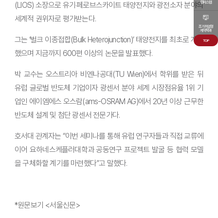
캠퍼스맵
(LIOS) 소장으로 유기·페로브스카이트 태양전지와 광전소자 분야의
세계적 권위자로 평가받는다.
조기취업형
계약학과
그는 ‘벌크 이종접합(Bulk Heterojunction)’ 태양전지를 최초로 개발
TOP
했으며 지금까지 600편 이상의 논문을 발표했다.
박 교수는 오스트리아 비엔나공대(TU Wien)에서 학위를 받은 뒤
유럽 글로벌 반도체 기업이자 광센서 분야 세계 시장점유율 1위 기
업인 에이엠에스 오스람(ams-OSRAM AG)에서 20년 이상 근무한
반도체 설계 및 첨단 광센서 전문가다.
호서대 관계자는 “이번 세미나를 통해 유럽 연구자들과 직접 교류에
이어 요하네스케플러대학과 공동연구 프로젝트 발굴 등 협력 모델
을 구체화할 계기를 마련했다”고 말했다.
*원문보기 <서울신문>