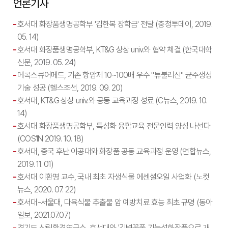
언론기사
호서대 화장품생명공학부 '김한복 장학금' 전달 (충청투데이, 2019.
05. 14)
호서대 화장품생명공학부, KT&G 상상 univ.와 협약 체결
(한국대학
신문, 2019. 05. 24)
메콕스큐어메드, 기존 항암제 10~100배 우수 "튜불리신" 균주생성
기술 성공 (헬스조선, 2019. 09. 20)
호서대, KT&G 상상 univ.와 공동 교육과정 성료 (C뉴스, 2019. 10.
14)
호서대 화장품생명공학부, 특성화 융합교육 전문인력 양성 나선다
(COS’IN 2019. 10. 18)
호서대, 중국 후난 이공대와 화장품 공동 교육과정 운영 (연합뉴스,
2019. 11. 01)
호서대 이환명 교수, 국내 최초 자생식물 에센셜오일 사업화 (노컷
뉴스, 2020. 07. 22)
호서대-서울대, 다육식물 추출물 암 예방치료 효능 최초 규명 (동아
일보, 2021.07.07)
경기도 산림환경연구소, 호서대와 '긴병꽃풀 기능성화장품으로 개