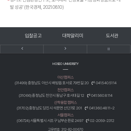
발 성공’ (한국경제, 2021.08.10)
고
대학알리미
도서관
홍보동영상
HOSEO UNIVERSITY
아산캠퍼스
(31499) 충청남도 아산시 배방읍 호서로 79번길 20
041.540.5114
천안캠퍼스
(31066) 충청남도 천안시 동남구 호서대길 12
041.560.8114
산학융합캠퍼스
(31702) 충청남도 당진시 석문면 산단7로 201
041.360.4811~2
서울캠퍼스
(06724) 서울특별시 서초구 남부순환로 2497
02-2059-2312
고유번호: 312-82-00670