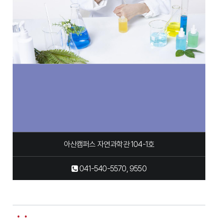
아산캠퍼스 자연과학관 104-1호
041-540-5570, 9550