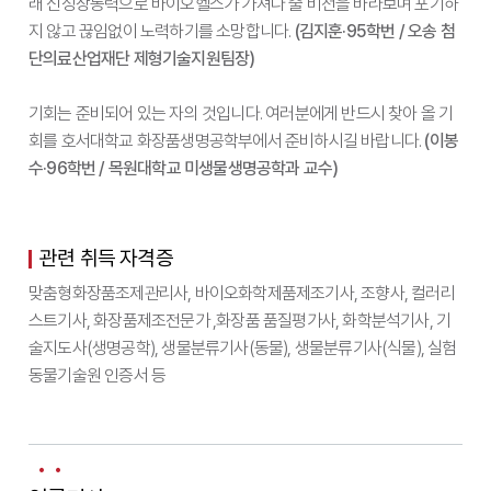
래 신성장동력으로 바이오헬스가 가져다 줄 비전을 바라보며 포기하
지 않고 끊임없이 노력하기를 소망합니다.
(김지훈·95학번 / 오송 첨
단의료산업재단 제형기술지원팀장)
기회는 준비되어 있는 자의 것입니다. 여러분에게 반드시 찾아 올 기
회를 호서대학교 화장품생명공학부에서 준비하시길 바랍니다.
(이봉
수·96학번 / 목원대학교 미생물생명공학과 교수)
관련 취득 자격증
맞춤형화장품조제관리사, 바이오화학제품제조기사, 조향사, 컬러리
스트기사, 화장품제조전문가 ,화장품 품질평가사, 화학분석기사, 기
술지도사(생명공학), 생물분류기사(동물), 생물분류기사(식물), 실험
동물기술원 인증서 등