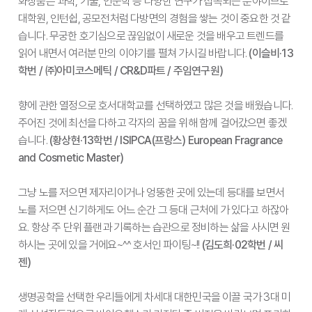
화장품은 과학, 기술, 인문학 등 다양한 연구가 접목되는 분야이므로
대학원, 인턴쉽, 공모전처럼 다방면의 경험을 쌓는 것이 중요한 것 같
습니다. 무궁한 호기심으로 끊임없이 새로운 것을 배우고 트렌드를
읽어 내면서 여러분 만의 이야기를 펼쳐 가시길 바랍니다.
(이슬비·13
학번 / ㈜아미코스메틱 / CR&D파트 / 주임연구원)
향에 관한 열정으로 호서대학교를 선택하였고 많은 것을 배웠습니다.
주어진 것에 최선을 다하고 각자의 꿈을 위해 함께 걸어갔으면 좋겠
습니다.
(황상현·13학번 / ISIPCA(프랑스) European Fragrance
and Cosmetic Master)
그냥 노를 저으면 제자리이거나 엉뚱한 곳에 있는데 등대를 보면서
노를 저으면 신기하게도 어느 순간 그 등대 근처에 가 있다고 하잖아
요. 항상 주 단위 플랜과 기록하는 습관으로 정비하는 삶을 사시면 원
하시는 곳에 있을 거에요~^^ 호서인 파이팅~!!
(김도희·02학번 / 씨
젠)
생명공학을 선택한 우리들에게 차세대 대한민국을 이끌 국가 3대 미