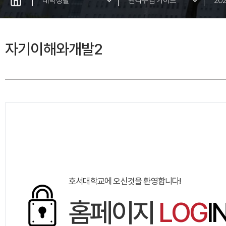
대학생활
원격수업 가이드
Q&A
자기이해와개발2
FAQ
학군단
호서신문고
학사건의함
상담센터
전자도서관
안전동영상
호서대학교에 오신것을 환영합니다!
대학혁신지원사업
홈페이지
LOG
I
인권센터