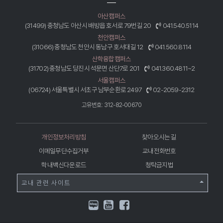
아산캠퍼스
(31499) 충청남도 아산시 배방읍 호서로 79번길 20
041.540.5114
천안캠퍼스
(31066) 충청남도 천안시 동남구 호서대길 12
041.560.8114
산학융합캠퍼스
(31702) 충청남도 당진시 석문면 산단7로 201
041.360.4811~2
서울캠퍼스
(06724) 서울특별시 서초구 남부순환로 2497
02-2059-2312
고유번호: 312-82-00670
개인정보처리방침
찾아오시는 길
이메일무단수집거부
교내전화번호
학내백신다운로드
청탁금지법
교내 관련 사이트