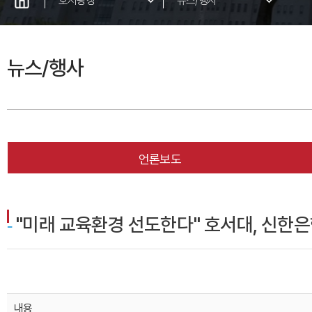
호서광장
뉴스/행사
공지사항
뉴스/행사
입찰공고
캠퍼스갤러리
자료실
IT서비스 안내
언론보도
벼룩시장
IT서비스안내-미사용
"미래 교육환경 선도한다" 호서대, 신한
교내식당
분실/ 습득물
내용