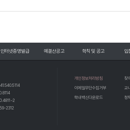
예결산공고
학칙 및 공고
입찰공고
대
개인정보처리방침
찾
41.540.5114
이메일무단수집거부
교
0.8114
학내백신다운로드
청
0.4811~2
59-2312