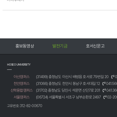
발전기금
호서신문고
인터넷증명발급
HOSEO UNIVERSITY
아산캠퍼스
(31499) 충청남도 아산시 배방읍 호서로 79번길 20
0
천안캠퍼스
(31066) 충청남도 천안시 동남구 호서대길 12
041.56
산학융합캠퍼스
(31702) 충청남도 당진시 석문면 산단7로 201
041.36
서울캠퍼스
(06724) 서울특별시 서초구 남부순환로 2497
02-20
고유번호: 312-82-00670