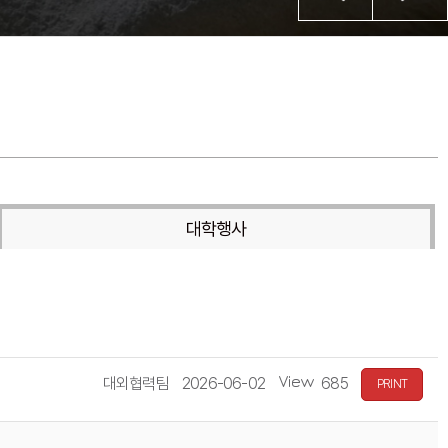
대학행사
대외협력팀
2026-06-02
685
PRINT
작
등
조
성
록
회
자
일
수