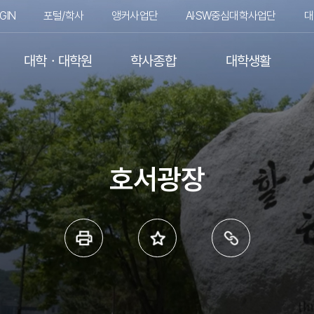
GIN
포털/학사
앵커사업단
AI·SW중심대학사업단
대
대학ㆍ대학원
학사종합
대학생활
호서광장