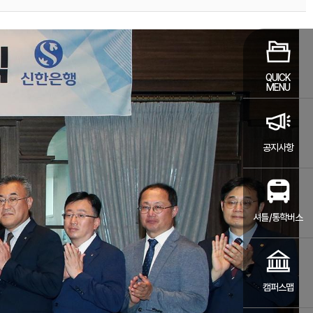
자
QUICK
MENU
공지사항
셔틀/통학버스
캠퍼스맵