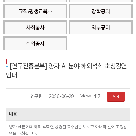
교직/평생교육사
장학공지
사회봉사
외부공지
취업공지
[연구진흥본부] 양자 AI 분야 해외석학 초청강연
안내
작
등
조
연구팀
2026-06-29
417
PRINT
성
록
회
자
일
수
내용
자
양자 AI 분야의 해외 석학인 공경철 교수님을 모시고 아래와 같이 초청강
연을 개최합니다.