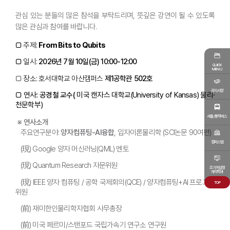
관심 있는 분들의 많은 참석을 부탁드리며, 뜻깊은 강연이 될 수 있도록
많은 관심과 참여를 바랍니다.
□
주제:
From Bits to Qubits
□
일시:
2026년 7월 10일(금) 10:00-12:00
QUICK
MENU
□
장소: 호서대학교 아산캠퍼스
제1공학관 502호
공지사항
□
연사:
공경철 교수(
미국 캔자스 대학교(University of Kansas) 물리·
천문학부)
셔틀/통학버스
※ 연사소개
주요연구분야:
양자컴퓨팅-AI융합
, 입자이론물리학 (SCI논문 90여편)
캠퍼스맵
(現) Google 양자 머신러닝(QML) 멘토
(現) Quantum Research 자문위원
조기취업형
계약학과
(現) IEEE 양자 컴퓨팅 / 공학 국제회의(QCE) / 양자컴퓨팅+AI 프로그램
TOP
위원
(前) 재미한인물리학자협회 사무총장
(前) 미국 페르미/스탠포드 국립가속기 연구소 연구원