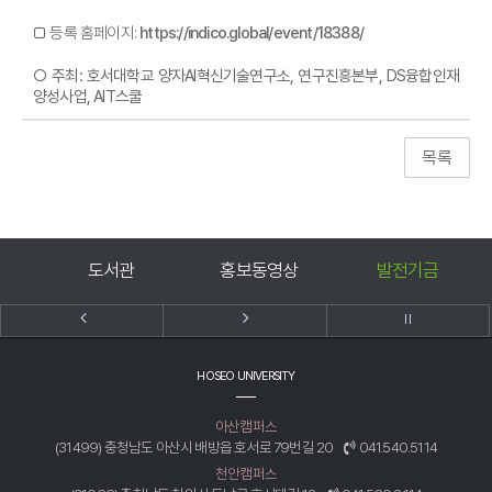
□
​등록 홈페이지:
https://indico.global/event/18388/
○
주최: 호서대학교 양자AI혁신기술연구소, 연구진흥본부, DS융합인재
양성사업, AIT스쿨
미
도서관
홍보동영상
발전기금
HOSEO UNIVERSITY
아산캠퍼스
(31499) 충청남도 아산시 배방읍 호서로 79번길 20
041.540.5114
천안캠퍼스