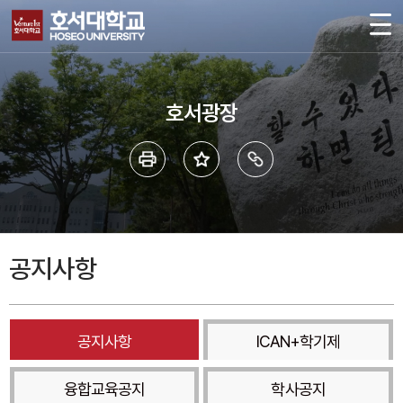
호서광장
공지사항
공지사항
ICAN+학기제
융합교육공지
학사공지