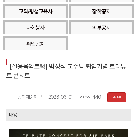
교직/평생교육사
장학공지
사회봉사
외부공지
취업공지
[실용음악트랙] 박성식 교수님 퇴임기념 트리뷰
트 콘서트
작
등
조
공연예술학부
2026-06-01
440
PRINT
성
록
회
자
일
수
내용
자