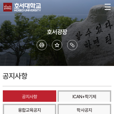
호서광장
공지사항
공지사항
ICAN+학기제
융합교육공지
학사공지