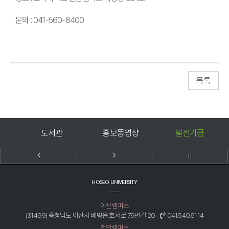
문의 : 041-560-8400
미
도서관
홍보동영상
발전기금
HOSEO UNIVERSITY
아산캠퍼스
(31499) 충청남도 아산시 배방읍 호서로 79번길 20
041.540.5114
천안캠퍼스