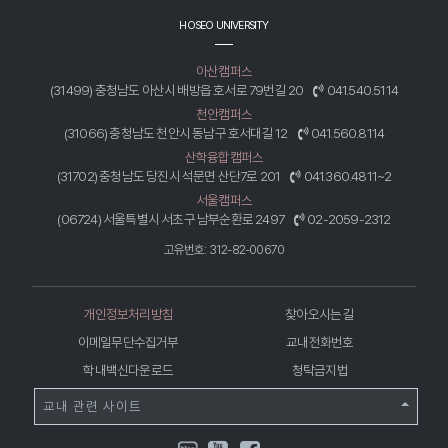
HOSEO UNIVERSITY
아산캠퍼스
(31499) 충청남도 아산시 배방읍 호서로 79번길 20
041.540.5114
천안캠퍼스
(31066) 충청남도 천안시 동남구 호서대길 12
041.560.8114
산학융합캠퍼스
(31702) 충청남도 당진시 석문면 산단7로 201
041.360.4811~2
서울캠퍼스
(06724) 서울특별시 서초구 남부순환로 2497
02-2059-2312
고유번호: 312-82-00670
개인정보처리방침
찾아오시는 길
이메일무단수집거부
교내전화번호
학내백신다운로드
청탁금지법
교내 관련 사이트