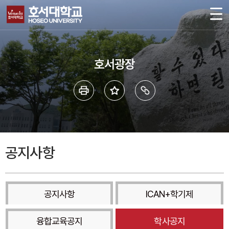
호서광장
공지사항
공지사항
ICAN+학기제
융합교육공지
학사공지