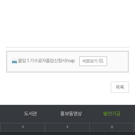
붙임 1. 기수료자졸업신청서.hwp
바로보기
도서관
홍보동영상
발전기금
호