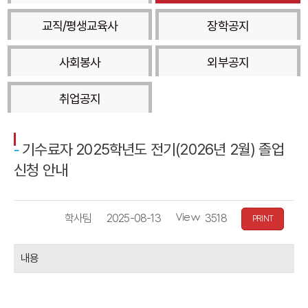
교직/평생교육사
장학공지
사회봉사
외부공지
취업공지
기수료자 2025학년도 전기(2026년 2월) 졸업
신청 안내
작
등
조
학사팀
2025-08-13
3518
PRINT
성
록
회
자
일
수
내용
자