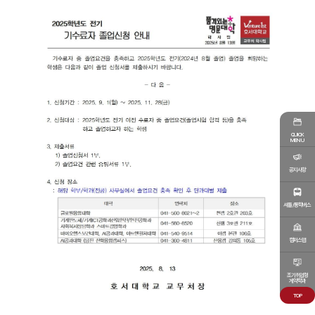
QUICK
MENU
공지사항
셔틀/통학버스
캠퍼스맵
조기취업형
계약학과
TOP