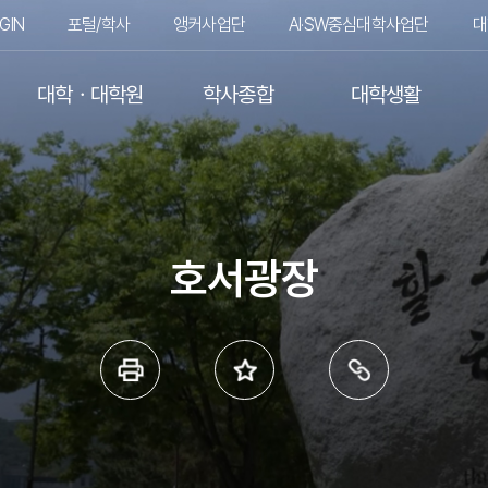
GIN
포털/학사
앵커사업단
AI·SW중심대학사업단
대
대학ㆍ대학원
학사종합
대학생활
호서광장