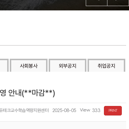
사회봉사
외부공지
취업공지
 안내(**마감**)
듀테크교수학습역량지원센터
2025-08-05
333
PRINT
등
조
록
회
일
수