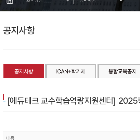
호서광장
공지사항
뉴스/행사
공지사항
입찰공고
캠퍼스갤러리
자료실
IT서비스 안내
공지사항
ICAN+학기제
융합교육공지
벼룩시장
IT서비스안내-미사용
[에듀테크 교수학습역량지원센터] 2025학
교내식당
분실/ 습득물
내용