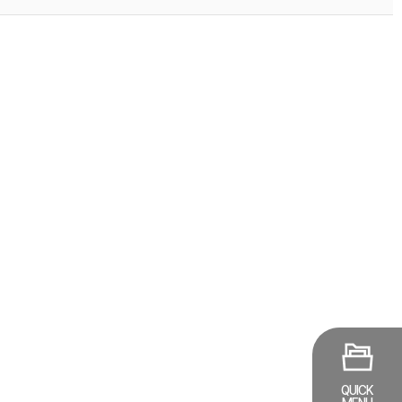
자
QUICK