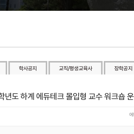
학사공지
교직/평생교육사
장학공지
년도 하계 에듀테크 몰입형 교수 워크숍 운영
에
작
성
자