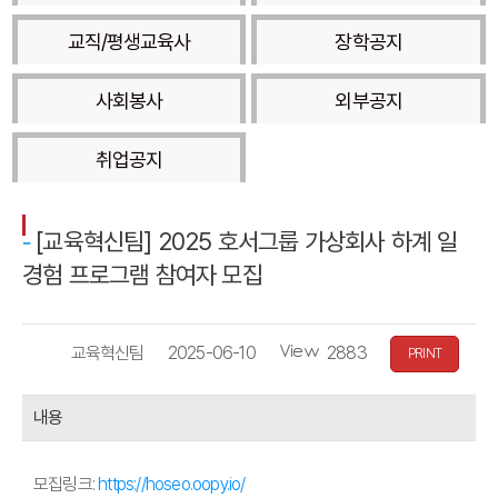
교직/평생교육사
장학공지
사회봉사
외부공지
취업공지
[교육혁신팀] 2025 호서그룹 가상회사 하계 일
경험 프로그램 참여자 모집
작
등
조
교육혁신팀
2025-06-10
2883
PRINT
성
록
회
자
일
수
내용
자
모집링크:
https://hoseo.oopy.io/