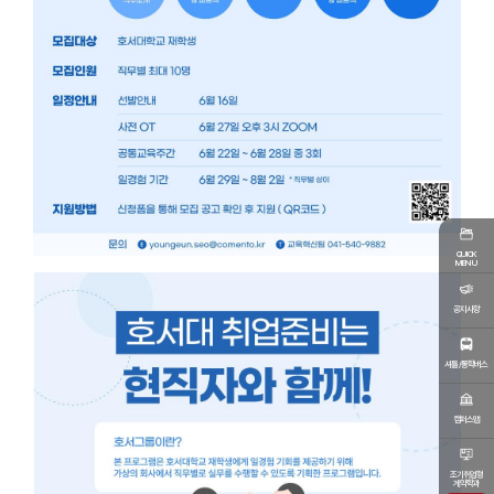
QUICK
MENU
공지사항
셔틀/통학버스
캠퍼스맵
조기취업형
계약학과