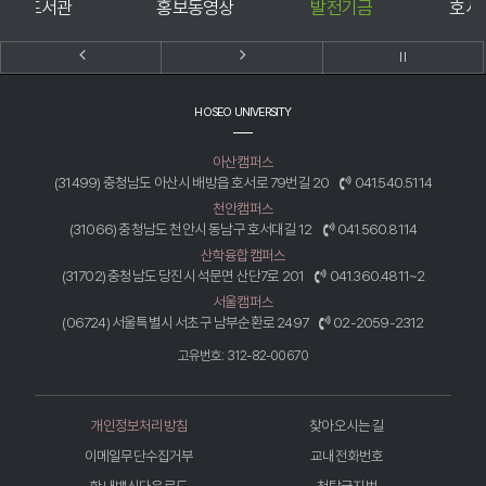
홍보동영상
발전기금
호서신문고
HOSEO UNIVERSITY
아산캠퍼스
(31499) 충청남도 아산시 배방읍 호서로 79번길 20
041.540.5114
천안캠퍼스
(31066) 충청남도 천안시 동남구 호서대길 12
041.560.8114
산학융합캠퍼스
(31702) 충청남도 당진시 석문면 산단7로 201
041.360.4811~2
서울캠퍼스
(06724) 서울특별시 서초구 남부순환로 2497
02-2059-2312
고유번호: 312-82-00670
개인정보처리방침
찾아오시는 길
이메일무단수집거부
교내전화번호