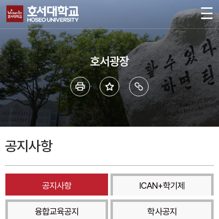
호서광장
공지사항
공지사항
ICAN+학기제
융합교육공지
학사공지